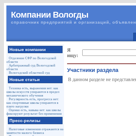
Компании Вологды
справочник предприятий и организаций, объявлен
Новые компании
Я
ищу:
Отделение СФР по Вологодской
области
Арбитражный суд Вологодской
области
Участники раздела
Вологодский областной суд
В данном разделе не представле
Новые статьи
Техника есть, выражения нет: как
школы искусств упираются в предел
механического обучения
Регулярность есть, прогресса нет:
как спортивные школы упираются в
плато нагрузки
Оценки есть, навыка нет: как школы
фиксируют результат без применения
Пресс-релизы
Налоговые изменения отражаются на
занятости малого бизнеса