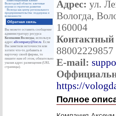
Адрес:
ул. Ле
Инвестиционный климат
Вологодской области: ключевые
игроки и стратегии развития
Вологда как центр регионального
Вологда, Воло
предпринимательства: поддержка и
возможности
Обратная связь
160004
Вы можете оставить сообщение
администратору ресурса
Контактный 
Компании Вологды
, используя
адрес
allcompany@list.ru
. Если
Вы заметили неточности или
88002229857
хотите что-то добавить в
карточку своей фирмы, то
пишите нам об этом, обязательно
E-mail:
supp
указав адрес размещения (URL
страницы).
Оффициальн
https://vologd
Полное опис
Компания Аксеум 