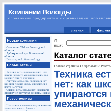
Компании Вологды
справочник предприятий и организаций, объявлен
главная
фирм
Новые компании
Я
ищу:
Отделение СФР по Вологодской
области
Каталог стат
Арбитражный суд Вологодской
области
Вологодский областной суд
Новые статьи
Главная страница
Образование. Работа
Техника ес
Техника есть, выражения нет: как
школы искусств упираются в предел
механического обучения
нет: как ш
Регулярность есть, прогресса нет:
как спортивные школы упираются в
плато нагрузки
Оценки есть, навыка нет: как школы
упираются 
фиксируют результат без применения
Пресс-релизы
механическ
Налоговые изменения отражаются на
занятости малого бизнеса