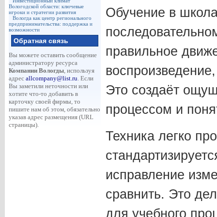
Инвестиционный климат
Вологодской области: ключевые
Обучение в школа
игроки и стратегии развития
Вологда как центр регионального
предпринимательства: поддержка и
последовательном
возможности
Обратная связь
правильное движе
Вы можете оставить сообщение
администратору ресурса
воспроизведение
Компании Вологды
, используя
адрес
allcompany@list.ru
. Если
Вы заметили неточности или
Это создаёт ощущ
хотите что-то добавить в
карточку своей фирмы, то
процессом и поня
пишите нам об этом, обязательно
указав адрес размещения (URL
страницы).
Техника легко пр
стандартизируетс
исправление изме
сравнить. Это де
для учебного про