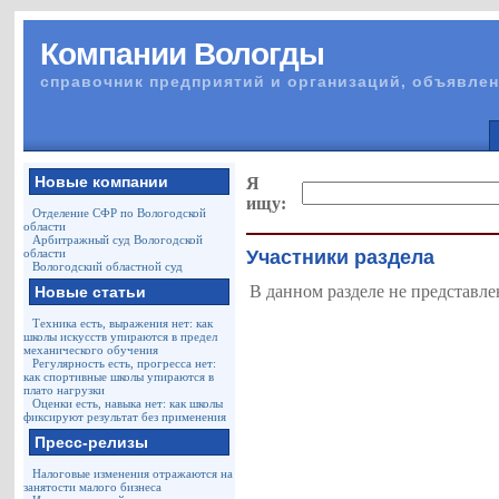
Компании Вологды
справочник предприятий и организаций, объявлен
Новые компании
Я
ищу:
Отделение СФР по Вологодской
области
Арбитражный суд Вологодской
области
Участники раздела
Вологодский областной суд
В данном разделе не представле
Новые статьи
Техника есть, выражения нет: как
школы искусств упираются в предел
механического обучения
Регулярность есть, прогресса нет:
как спортивные школы упираются в
плато нагрузки
Оценки есть, навыка нет: как школы
фиксируют результат без применения
Пресс-релизы
Налоговые изменения отражаются на
занятости малого бизнеса